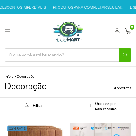
ESCONTOS IMPERDÍVEIS
PRODUTOS PARA COMPLETAR SEU LAR
E SE
0
Início
>
Decoração
Decoração
4 produtos
Ordenar por:
Filtrar
Mais vendidos
GRÁTIS