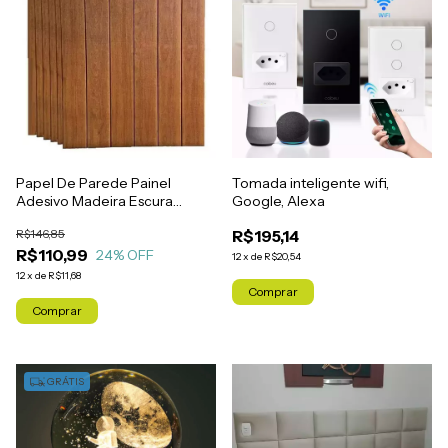
Papel De Parede Painel
Tomada inteligente wifi,
Adesivo Madeira Escura
Google, Alexa
140x140cm
R$146,85
R$195,14
R$110,99
24
% OFF
12
x
de
R$20,54
12
x
de
R$11,68
Comprar
GRÁTIS