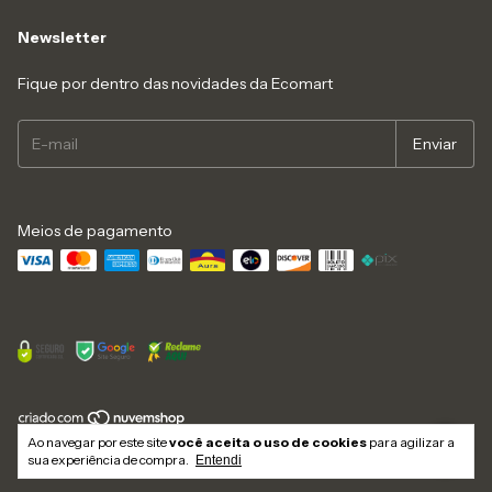
Newsletter
Fique por dentro das novidades da Ecomart
Meios de pagamento
Ao navegar por este site
você aceita o uso de cookies
para agilizar a
Copyright Ecomart - 2026. Todos os direitos reservados.
sua experiência de compra.
Entendi