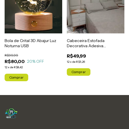
Bola de Crital 3D Abajur Luz
Cabeceira Estofada
Noturna USB
Decorativa Adesiva
Autocolante – 1 Peça
R$99,99
R$49,99
40x30cm
R$80,00
20
% OFF
12
x
de
R$5,26
12
x
de
R$8,42
Comprar
Comprar