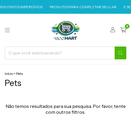
ESCONTOS IMPERDÍVEIS
PRODUTOS PARA COMPLETAR SEU LAR
E SE
0
Início
>
Pets
Pets
Não temos resultados para sua pesquisa. Por favor, tente
com outros filtros.