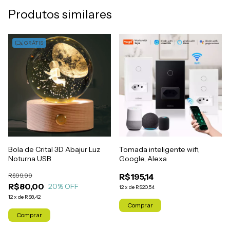
Produtos similares
GRÁTIS
Bola de Crital 3D Abajur Luz
Tomada inteligente wifi,
Noturna USB
Google, Alexa
R$99,99
R$195,14
R$80,00
20
% OFF
12
x
de
R$20,54
12
x
de
R$8,42
Comprar
Comprar