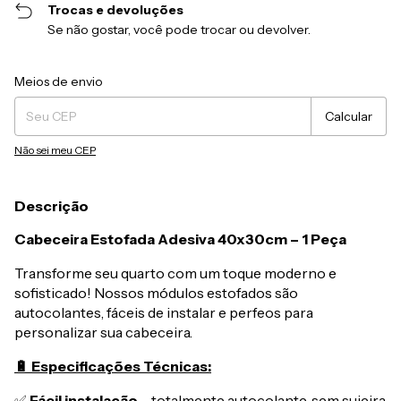
Trocas e devoluções
Se não gostar, você pode trocar ou devolver.
Entregas para o CEP:
Alterar CEP
Meios de envio
Calcular
Não sei meu CEP
Descrição
Cabeceira Estofada Adesiva 40x30cm – 1 Peça
Transforme seu quarto com um toque moderno e
sofisticado! Nossos módulos estofados são
autocolantes, fáceis de instalar e perfeos para
personalizar sua cabeceira.
🔋 Especificações Técnicas:
✅
Fácil instalação
– totalmente autocolante, sem sujeira