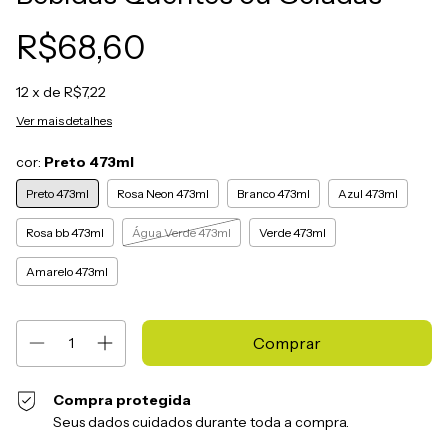
R$68,60
12
x de
R$7,22
Ver mais detalhes
cor:
Preto 473ml
Preto 473ml
Rosa Neon 473ml
Branco 473ml
Azul 473ml
Rosa bb 473ml
Água Verde 473ml
Verde 473ml
Amarelo 473ml
Compra protegida
Seus dados cuidados durante toda a compra.