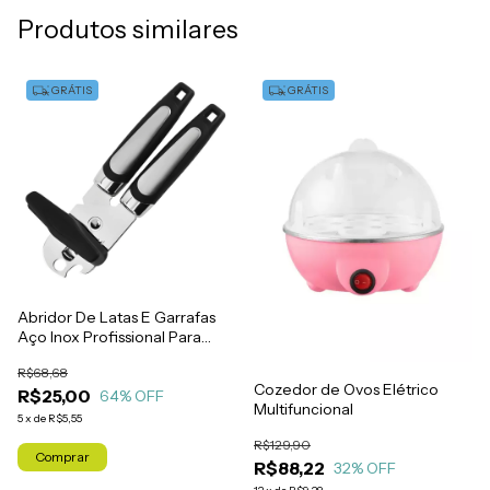
Produtos similares
GRÁTIS
GRÁTIS
Abridor De Latas E Garrafas
Aço Inox Profissional Para
Cozinha
R$68,68
Cozedor de Ovos Elétrico
R$25,00
64
% OFF
Multifuncional
5
x
de
R$5,55
R$129,90
Comprar
R$88,22
32
% OFF