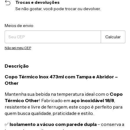
Trocas e devoluções
Se não gostar, você pode trocar ou devolver.
Entregas para o CEP:
Alterar CEP
Meios de envio
Calcular
Não sei meu CEP
Descrição
Copo Térmico Inox 473ml com Tampa e Abridor –
Other
Mantenha sua bebida na temperatura ideal com o
Copo
Térmico Other
! Fabricado em
aço inoxidável 18/8
,
resistente e livre de ferrugem, este copo é perfeito para
quem busca qualidade, praticidade e estilo.
✅
Isolamento a vácuo com parede dupla
– conserva a