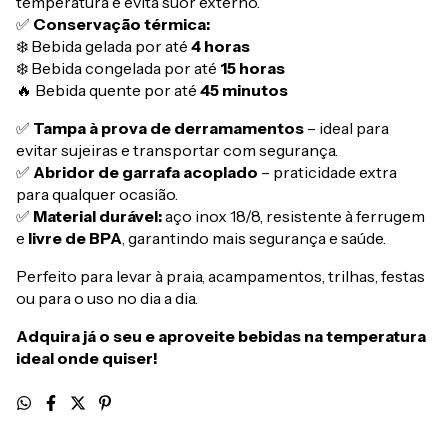
temperatura e evita suor externo.
✅
Conservação térmica:
❄️ Bebida gelada por até
4 horas
❄️ Bebida congelada por até
15 horas
🔥 Bebida quente por até
45 minutos
✅
Tampa à prova de derramamentos
– ideal para
evitar sujeiras e transportar com segurança.
✅
Abridor de garrafa acoplado
– praticidade extra
para qualquer ocasião.
✅
Material durável:
aço inox 18/8, resistente à ferrugem
e
livre de BPA
, garantindo mais segurança e saúde.
Perfeito para levar à praia, acampamentos, trilhas, festas
ou para o uso no dia a dia.
Adquira já o seu e aproveite bebidas na temperatura
ideal onde quiser!