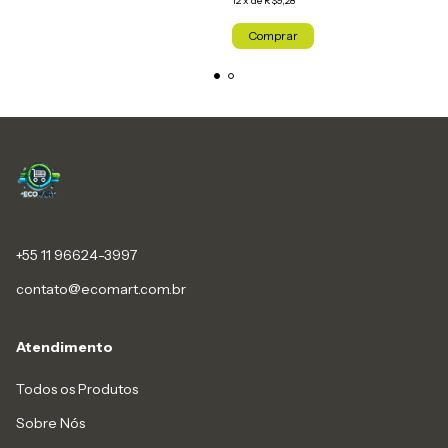
12
x
de
R$9,28
Comprar
+55 11 96624-3997
contato@ecomart.com.br
Atendimento
Todos os Produtos
Sobre Nós