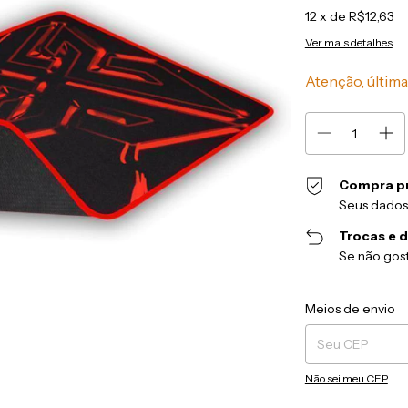
12
x de
R$12,63
Ver mais detalhes
Atenção, última
Compra p
Seus dados
Trocas e 
Se não gost
Entregas para o CEP
Meios de envio
Não sei meu CEP