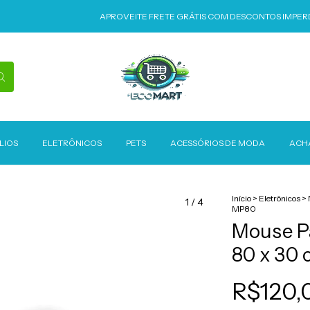
APROVEITE FRETE GRÁTIS COM DESCONTOS IMPERDÍVEIS
LIOS
ELETRÔNICOS
PETS
ACESSÓRIOS DE MODA
ACH
Início
>
Eletrônicos
>
1
/
4
MP80
Mouse P
80 x 30
R$120,