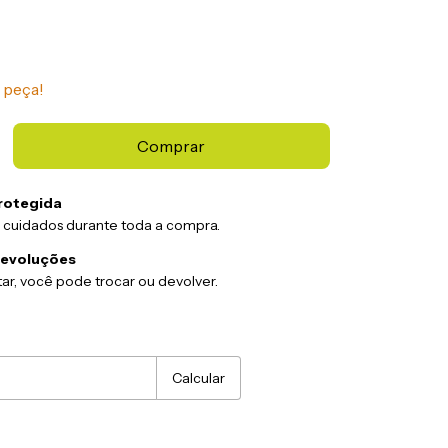
 peça!
rotegida
 cuidados durante toda a compra.
devoluções
ar, você pode trocar ou devolver.
:
Alterar CEP
Calcular