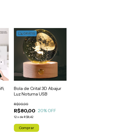
GRÁTIS
fi,
Bola de Crital 3D Abajur
Luz Noturna USB
R$99,99
R$80,00
20
% OFF
12
x
de
R$8,42
Comprar