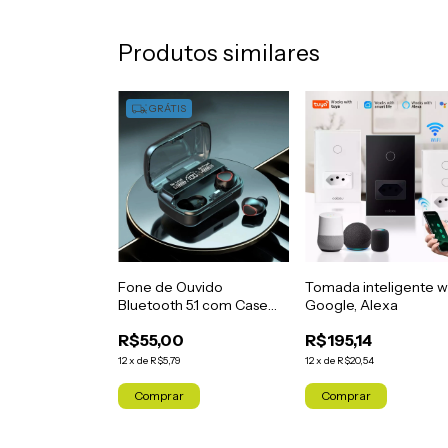
Produtos similares
GRÁTIS
Fone de Ouvido
Tomada inteligente wi
Bluetooth 5.1 com Case
Google, Alexa
LED Digital – Resistente a
R$55,00
R$195,14
água
12
x
de
R$5,79
12
x
de
R$20,54
Comprar