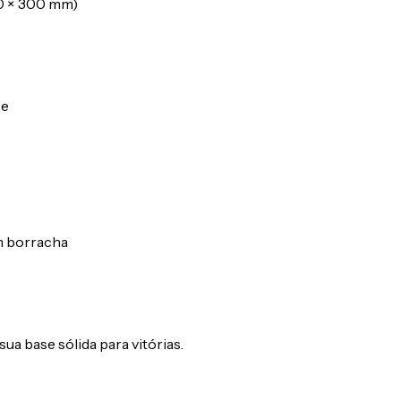
0 × 300 mm)
ce
em borracha
 base sólida para vitórias.